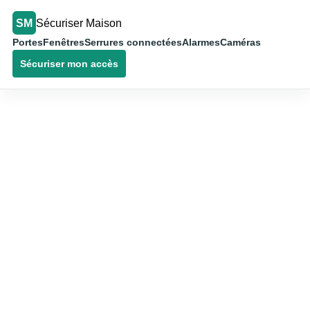
SM
Sécuriser Maison
Portes
Fenêtres
Serrures connectées
Alarmes
Caméras
Sécuriser mon accès