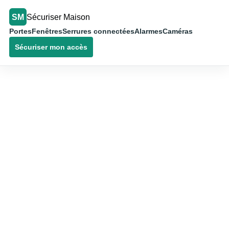
SM
Sécuriser Maison
Portes
Fenêtres
Serrures connectées
Alarmes
Caméras
Sécuriser mon accès