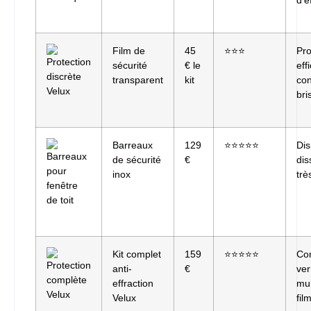
d’e
Film de
45
⭐⭐⭐
Pro
sécurité
€ le
eff
transparent
kit
con
bri
Barreaux
129
⭐⭐⭐⭐⭐
Dis
de sécurité
€
dis
inox
trè
Kit complet
159
⭐⭐⭐⭐⭐
Co
anti-
€
ver
effraction
mul
Velux
fil