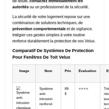
de doute,
contactez immédiatement les
autorités
ou un professionnel de la sécurité.
La sécurité de votre logement repose sur une
combinaison de solutions techniques, de
prévention comportementale
et de vigilance.
Intégrer ces gestes simples à votre routine
renforce durablement la protection de vos Velux.
Comparatif De Systèmes De Protection
Pour Fenêtres De Toit Velux
Image
Nom
Prix
Évaluation
E
Système
89
⭐⭐⭐⭐
Tr
anti-
€
rés
intrusion
au
renforcé
ten