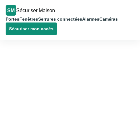
SM
Sécuriser Maison
Portes
Fenêtres
Serrures connectées
Alarmes
Caméras
Sécuriser mon accès